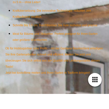
zu 5 m – ohne Leiter!
Kraftübersetzung: Die innovative Technologie reduziert den
Kraftaufwand deutlich.
Schnitte bis 3,5 cm: Durchtrennen Sie Äste mühelos und präzise.
Ideal für Bäume und Sträucher: Perfekt geeignet für Ihren Garten
oder größere Grünflächen.
Ob für Hobbygärtner oder Profis – mit der Gardena Baumschere erledigen
Sie Ihre Gartenarbeiten schnell und effizient. Mieten Sie jetzt und
überzeugen Sie sich selbst von der Qualität und Leistungsstärke dieses
Tools!
Jetzt bei tools4time mieten und Ihren Garten in Topform bringen!