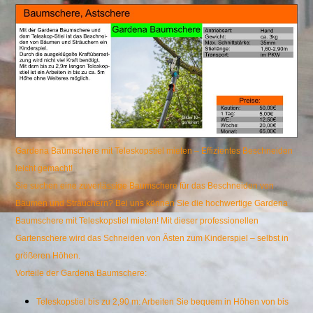
Gardena Baumschere mit Teleskopstiel mieten – Effizientes Beschneiden
leicht gemacht!
Sie suchen eine zuverlässige Baumschere für das Beschneiden von
Bäumen und Sträuchern? Bei uns können Sie die hochwertige Gardena
Baumschere mit Teleskopstiel mieten! Mit dieser professionellen
Gartenschere wird das Schneiden von Ästen zum Kinderspiel – selbst in
größeren Höhen.
Vorteile der Gardena Baumschere:
Teleskopstiel bis zu 2,90 m: Arbeiten Sie bequem in Höhen von bis