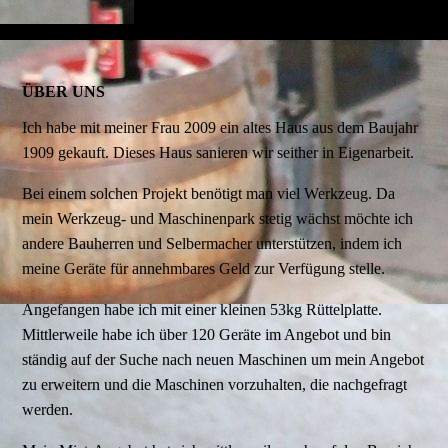
ÜBER UNS
Ich habe mit meiner Frau 2009 ein altes Haus aus dem Baujahr
1909 gekauft. Dieses Haus sanieren wir seither in Eigenarbeit.
Bei einem solchen Projekt benötigt man viel Werkzeug. Da
mein Werkzeug- und Maschinenpark stetig wächst möchte ich
andere Bauherren und Selbermacher unterstützen, indem ich
meine Geräte für annehmbares Geld zur Verfügung stelle.
Angefangen habe ich mit einer kleinen 53kg Rüttelplatte.
Mittlerweile habe ich über 120 Geräte im Angebot und bin
ständig auf der Suche nach neuen Maschinen um mein Angebot
zu erweitern und die Maschinen vorzuhalten, die nachgefragt
werden.