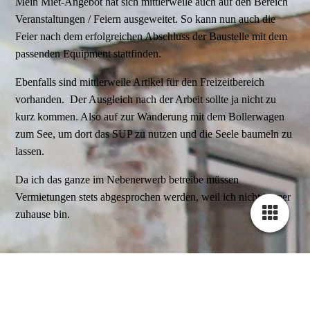
Mein Miet-Angebot hat sich mittlerweile auch auf den Bereich
Veranstaltungen / Feiern ausgeweitet. So kann nun auch die
Feier nach dem erfolgreichen Abschluss der Baustelle mit dem
passenden Equipment stattfinden.
Ebenfalls sind mittlerweile Artikel für den Freizeitbereich
vorhanden. Der Ausgleich nach der Arbeit sollte ja nicht zu
kurz kommen. Also auf zur Wanderung mit dem Bollerwagen
zum See, um dort das SUP zu nutzen und die Seele baumeln zu
lassen.
Da ich das ganze im Nebenerwerb betreibe müssen
Vermietungen stets abgesprochen werden, weil ich nicht immer
zuhause bin.