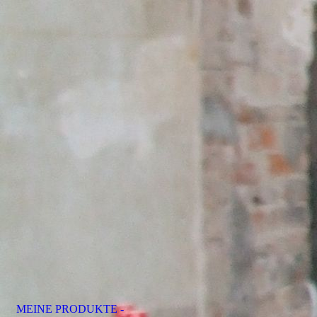
MEINE PRODUKTE -