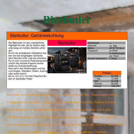
Bierbutler
Bierbutler mobile Getränkekühlung mieten bei tools4time: Bier, Flaschengetränke &
Kaltgetränke kühl halten – ideal für Party, Gartenfeier, Hochzeit, Festival & Event.
Bierbutler mieten – mobile Getränkekühlung für Party, Gartenfeier und Event
Mit dem Bierbutler von tools4time mieten Sie eine praktische, mobile und originelle
Getränkekühlung für Flaschengetränke. Der Bierbutler eignet sich ideal für Geburtstage,
Gartenpartys, Hochzeiten, Vereinsfeste, Firmenfeiern, Grillabende, Festivals,