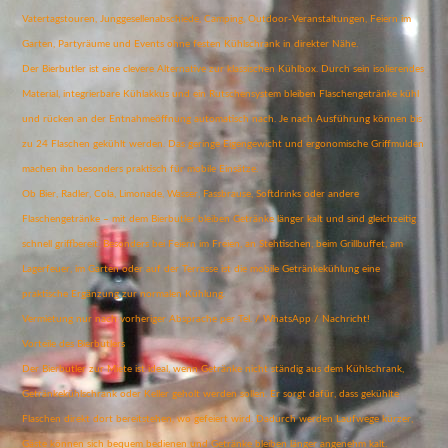
Vatertagstouren, Junggesellenabschiede, Camping, Outdoor-Veranstaltungen, Feiern im
Garten, Partyräume und Events ohne festen Kühlschrank in direkter Nähe.
Der Bierbutler ist eine clevere Alternative zur klassischen Kühlbox. Durch sein isolierendes
Material, integrierbare Kühlakkus und ein Rutschensystem bleiben Flaschengetränke kühl
und rücken an der Entnahmeöffnung automatisch nach. Je nach Ausführung können bis
zu 24 Flaschen gekühlt werden. Das geringe Eigengewicht und ergonomische Griffmulden
machen ihn besonders praktisch für mobile Einsätze.
Ob Bier, Radler, Cola, Limonade, Wasser, Fassbrause, Softdrinks oder andere
Flaschengetränke – mit dem Bierbutler bleiben Getränke länger kalt und sind gleichzeitig
schnell griffbereit. Besonders bei Feiern im Freien, an Stehtischen, beim Grillbuffet, am
Lagerfeuer, im Garten oder auf der Terrasse ist die mobile Getränkekühlung eine
praktische Ergänzung zur normalen Kühlung.
Vermietung nur nach vorheriger Absprache per Tel. / WhatsApp / Nachricht!
Vorteile des Bierbutlers
Der Bierbutler zur Miete ist ideal, wenn Getränke nicht ständig aus dem Kühlschrank,
Getränkekühlschrank oder Keller geholt werden sollen. Er sorgt dafür, dass gekühlte
Flaschen direkt dort bereitstehen, wo gefeiert wird. Dadurch werden Laufwege kürzer,
Gäste können sich bequem bedienen und Getränke bleiben länger angenehm kalt.