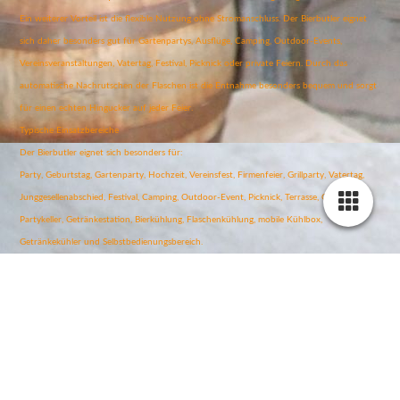
Ein weiterer Vorteil ist die flexible Nutzung ohne Stromanschluss. Der Bierbutler eignet
sich daher besonders gut für Gartenpartys, Ausflüge, Camping, Outdoor-Events,
Vereinsveranstaltungen, Vatertag, Festival, Picknick oder private Feiern. Durch das
automatische Nachrutschen der Flaschen ist die Entnahme besonders bequem und sorgt
für einen echten Hingucker auf jeder Feier.
Typische Einsatzbereiche
Der Bierbutler eignet sich besonders für:
Party, Geburtstag, Gartenparty, Hochzeit, Vereinsfest, Firmenfeier, Grillparty, Vatertag,
Junggesellenabschied, Festival, Camping, Outdoor-Event, Picknick, Terrasse, Garten,
Partykeller, Getränkestation, Bierkühlung, Flaschenkühlung, mobile Kühlbox,
Getränkekühler und Selbstbedienungsbereich.
Sicherheitsmaßnahmen bei der Nutzung
Der Bierbutler sollte immer auf einer ebenen, stabilen und sicheren Fläche stehen, damit
er nicht umkippt oder verrutscht. Beim Befüllen sollte darauf geachtet werden, dass die
Flaschen korrekt eingelegt werden und nicht verkanten. Glasflaschen vorsichtig einsetzen
und entnehmen, um Bruch und Schnittverletzungen zu vermeiden.
Die Kühlakkus sollten nur bestimmungsgemäß verwendet werden. Beschädigte Kühlakkus,
undichte Flaschen oder gebrochene Glasflaschen dürfen nicht weiter genutzt werden.