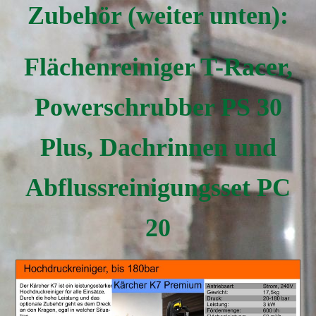
Zubehör (weiter unten):
Flächenreiniger T-Racer,
Powerschrubber PS 30
Plus, Dachrinnen und
Abflussreinigungsset PC
20