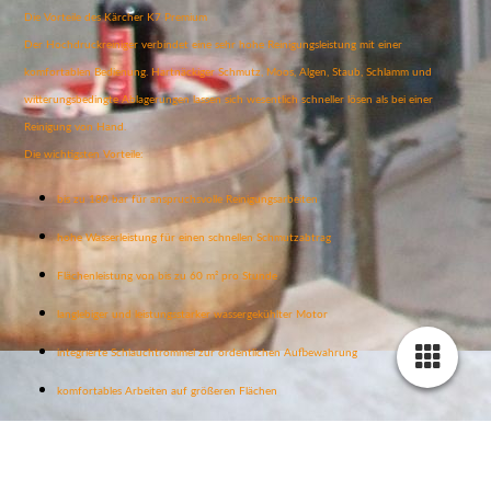
Die Vorteile des Kärcher K7 Premium
Der Hochdruckreiniger verbindet eine sehr hohe Reinigungsleistung mit einer
komfortablen Bedienung. Hartnäckiger Schmutz, Moos, Algen, Staub, Schlamm und
witterungsbedingte Ablagerungen lassen sich wesentlich schneller lösen als bei einer
Reinigung von Hand.
Die wichtigsten Vorteile:
bis zu 180 bar für anspruchsvolle Reinigungsarbeiten
hohe Wasserleistung für einen schnellen Schmutzabtrag
Flächenleistung von bis zu 60 m² pro Stunde
langlebiger und leistungsstarker wassergekühlter Motor
integrierte Schlauchtrommel zur ordentlichen Aufbewahrung
komfortables Arbeiten auf größeren Flächen
verschiedene Einsatzmöglichkeiten rund um Haus, Garten und Fahrzeug
ideal für gelegentliche intensive Reinigungsarbeiten