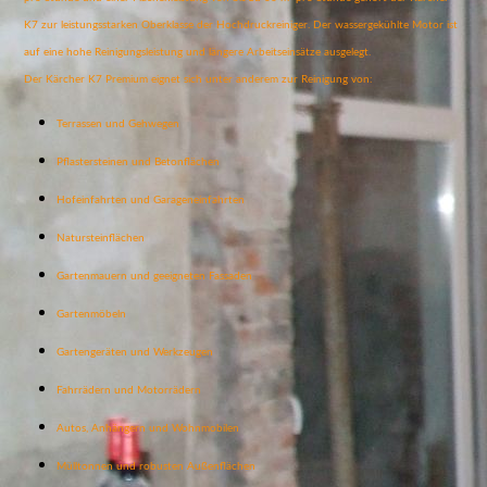
K7 zur leistungsstarken Oberklasse der Hochdruckreiniger. Der wassergekühlte Motor ist
auf eine hohe Reinigungsleistung und längere Arbeitseinsätze ausgelegt.
Der Kärcher K7 Premium eignet sich unter anderem zur Reinigung von:
Terrassen und Gehwegen
Pflastersteinen und Betonflächen
Hofeinfahrten und Garageneinfahrten
Natursteinflächen
Gartenmauern und geeigneten Fassaden
Gartenmöbeln
Gartengeräten und Werkzeugen
Fahrrädern und Motorrädern
Autos, Anhängern und Wohnmobilen
Mülltonnen und robusten Außenflächen