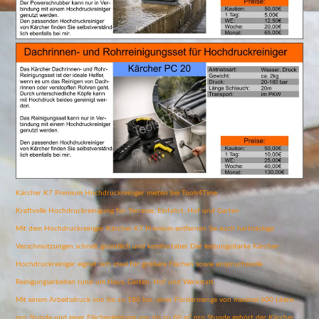
Kärcher K7 Premium Hochdruckreiniger mieten bei Tools4Time
Kraftvolle Hochdruckreinigung für Terrasse, Einfahrt, Hof und Garten
Mit dem Hochdruckreiniger Kärcher K7 Premium entfernen Sie auch hartnäckige
Verschmutzungen schnell, gründlich und komfortabel. Der leistungsstarke Kärcher-
Hochdruckreiniger eignet sich ideal für größere Flächen sowie anspruchsvolle
Reinigungsarbeiten rund um Haus, Garten, Hof und Werkstatt.
Mit einem Arbeitsdruck von bis zu 180 bar, einer Fördermenge von maximal 600 Litern
pro Stunde und einer Flächenleistung von bis zu 60 m² pro Stunde gehört der Kärcher