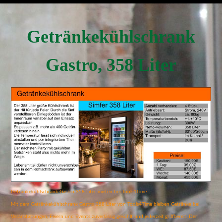
Getränkekühlschrank
Gastro, 358 Liter
Getränkekühlschrank Gastro 358 Liter mieten bei Tools4Time
Mit dem Getränkekühlschrank Gastro 358 Liter von Tools4Time bleiben Getränke bei
Veranstaltungen, Feiern und Events zuverlässig gekühlt und jederzeit griffbereit. Der