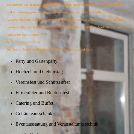
Ein weiterer Vorteil ist die komfortable Nutzung: Getränke können vorgekühlt, sortiert
und schnell ausgegeben werden. Das spart Zeit an der Theke, am Buffet oder im
Ausschankbereich. Der Getränkekühlschrank eignet sich dadurch nicht nur für private
Feiern, sondern auch für Vereine, Firmen, Veranstalter, Foodtrucks, Marktstände und
temporäre Gastronomie.
Typische Einsatzbereiche
Der Gastro Getränkekühlschrank eignet sich hervorragend für:
Party und Gartenparty
Hochzeit und Geburtstag
Vereinsfest und Schützenfest
Firmenfeier und Betriebsfest
Catering und Buffet
Getränkeausschank
Eventausstattung und Veranstaltungstechnik