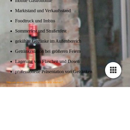
mobile Gastronomie
Marktstand und Verkaufsstand
Foodtruck und Imbiss
Sommerfest und Straßenfest
gekühlte Getränke im Außenbereich
Getränkestation bei größeren Feiern
Lagerung von Flaschen und Dosen
professionelle Präsentation von Getränken
Warum einen Getränkekühlschrank mieten?
Ein großer Getränkekühlschrank wird oft nur für einzelne Veranstaltungen benötigt. Für
private Feiern, Vereinsfeste, Hochzeiten oder Firmenveranstaltungen lohnt sich der Kauf
meist nicht. Bei Tools4Time können Sie den Getränkekühlschrank Gastro 358 Liter mieten
und erhalten eine praktische Kühlmöglichkeit, ohne Anschaffungskosten,
Lagerplatzbedarf oder Wartungsaufwand.
Die Miete ist besonders sinnvoll, wenn viele Gäste erwartet werden und Getränke über