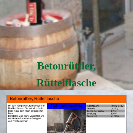
Betonrüttler,
Rüttelflasche