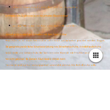
einfache Anwendung bei vielen Bau- und Gartenprojekten
professionelle Ergebnisse auch bei privaten Bauvorhaben
günstige Alternative zum Kauf eines eigenen Betonrüttlers
Sicherheitshinweise beim Arbeiten mit dem Betonrüttler
Beim Arbeiten mit einem Betonrüttler sollte immer auf Sicherheit geachtet werden. Tragen
Sie geeignete persönliche Schutzausrüstung wie Sicherheitsschuhe, Arbeitshandschuhe,
Schutzbrille und Gehörschutz. Bei Spritzern oder Kontakt mit Frischbeton ist besondere
Vorsicht geboten, da Zement hautreizend wirken kann.
Das Gerät darf nur bestimmungsgemäß verwendet werden. Die Rüttelflasche sollte
ausschließlich in frischen Beton eingeführt werden und nicht gegen Schalung, Bewehrung
oder harte Bauteile geschlagen werden. Achten Sie auf sicheren Stand, geordnete Kabel-
oder Schlauchführung und ausreichenden Abstand zu anderen Personen. Elektrische
Geräte sollten nur über geeignete, geprüfte Stromanschlüsse betrieben werden. Vor jeder
Nutzung sind Kabel, Stecker, Schalter und Rüttelflasche auf sichtbare Beschädigungen zu
prüfen.
Während des Betriebs sollte die Rüttelflasche kontrolliert und gleichmäßig in den Beton