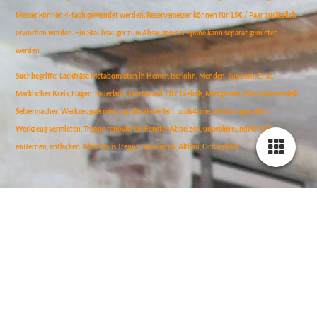
Messer können 4-fach gewendet werden. Reservemesser können für 15€ / Paar zusätzlich
erworben werden. Ein Staubsauger zum Absaugen der Späne kann separat gemietet
werden.
Suchbegriffe: Lackfräse Metabomieten in Hemer, Iserlohn, Menden, Sundern, Ense,
Märkischer Kreis, Hagen, Sauerland, Dortmund, DIY, Giebels, Mietgeräte, Maschinenverleih,
Selbermacher, Werkzeugvermietung, Geräteverleih, tools4time, Werkzeug mieten,
Werkzeug vermieten, Treppe renovieren, Fenster Abbeizen, umweltfreundlich Farbe
entfernen, entlacken, Altes Haus Treppe renovieren, Altbau, Ochsenblut,