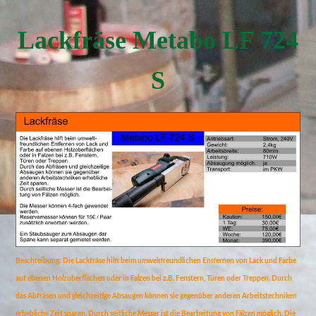
Lackfräse Metabo LF 724
S
Beschreibung: Die Lackfräse hilft beim umweltfreundlichen Entfernen von Lack und Farbe
auf ebenen Holzoberflächen oder in Falzen bei z.B. Fenstern, Türen oder Treppen. Durch
das Abfräsen und gleichzeitige Absaugen können sie gegenüber anderen Arbeitstechniken
erhebliche Zeit sparen. Durch seitliche Messer ist die Bearbeitung von Fälzen möglich. Die