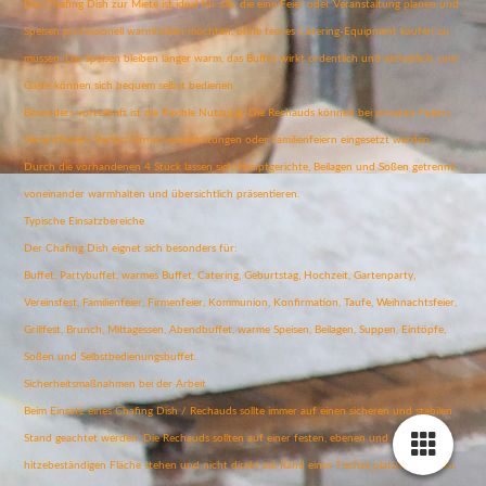
Der Chafing Dish zur Miete ist ideal für alle, die eine Feier oder Veranstaltung planen und
Speisen professionell warmhalten möchten, ohne teures Catering-Equipment kaufen zu
müssen. Die Speisen bleiben länger warm, das Buffet wirkt ordentlich und einheitlich, und
Gäste können sich bequem selbst bedienen.
Besonders vorteilhaft ist die flexible Nutzung: Die Rechauds können bei privaten Feiern,
Vereinsfesten, Partys, Firmenveranstaltungen oder Familienfeiern eingesetzt werden.
Durch die vorhandenen 4 Stück lassen sich Hauptgerichte, Beilagen und Soßen getrennt
voneinander warmhalten und übersichtlich präsentieren.
Typische Einsatzbereiche
Der Chafing Dish eignet sich besonders für:
Buffet, Partybuffet, warmes Buffet, Catering, Geburtstag, Hochzeit, Gartenparty,
Vereinsfest, Familienfeier, Firmenfeier, Kommunion, Konfirmation, Taufe, Weihnachtsfeier,
Grillfest, Brunch, Mittagessen, Abendbuffet, warme Speisen, Beilagen, Suppen, Eintöpfe,
Soßen und Selbstbedienungsbuffet.
Sicherheitsmaßnahmen bei der Arbeit
Beim Einsatz eines Chafing Dish / Rechauds sollte immer auf einen sicheren und stabilen
Stand geachtet werden. Die Rechauds sollten auf einer festen, ebenen und
hitzebeständigen Fläche stehen und nicht direkt am Rand eines Tisches platziert werden.