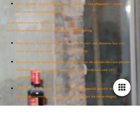
Hohe Qualität: Unsere Stuhlhussen sind blickdicht und pflegeleicht – perfekt für
den Verleih bei hochwertigen Events.
Sicherheitshinweise bei der Nutzung
Auch bei der Verwendung von Textilien ist Sicherheit wichtig:
Rutschgefahr: Achten Sie darauf, dass der Stuhl nach dem Beziehen fest und
sicher steht und der Stoff keine Stolperfallen bildet.
Brandschutz: Die Stuhlhussen sind Textilien. Halten Sie sie stets fern von offenen
Flammen wie Kerzen. Nutzen Sie hierfür sichere Windlichter oder LED-
Alternativen.
Stabile Nutzung: Der Stuhl sollte nur bestimmungsgemäß genutzt werden, um das
Material nicht unnötig zu beschädigen (z.B. nicht auf die Lehne steigen).
Stuhlhussen mieten bei tools4time
Sie möchten die weißen, schwarzen oder andersfarbigen Stretch-Stuhlhussen für Ihr
Event mieten? Gerne! Sichern Sie sich rechtzeitig Ihre Wunschanzahl für eine perfekt
dekorierte Location.
Vermietung nur nach vorheriger Absprache per Tel. / WhatsApp / Nachricht!