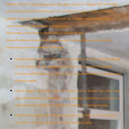
Verleihen Sie Ihrer Veranstaltung einen sofortigen Hauch von Eleganz! Mit den weißen
oder schwarzen Stretch-Stuhlhussen von tools4time wird jeder einfache Stuhl zum
stilvollen Hingucker. Egal ob für eine Hochzeit, ein Jubiläum oder ein Gala-Dinner –
unsere Hussen sind die perfekte Stuhldekoration.
Die Vorteile unserer Stretch-Stuhlhussen in diversen Farben:
Unsere Stuhlhusse Stretch ist die ideale Lösung für alle, die Wert auf eine einfache
Handhabung und eine makellose Optik legen.
Perfekte Passform (Stretch-Effekt): Dank des elastischen Stretch-Materials passen
sich die Hussen fast allen gängigen Stuhlformen (z.B. Bankettstühle, gängige
Konferenzstühle) faltenfrei an. Das sorgt für ein professionelles und aufgeräumtes
Erscheinungsbild.
Zeitlose Eleganz: Die Farben weiß und schwarz sind der Klassiker der Event-Deko.
Sie strahlen Reinheit und Seriösität aus, sind vielseitig kombinierbar und lassen Ihre
Tischdekoration und Blumenarrangements optimal zur Geltung kommen.
Einfache Anbringung: Die Stuhlüberzüge lassen sich schnell und unkompliziert
überziehen, was Ihnen wertvolle Zeit beim Dekorieren spart.