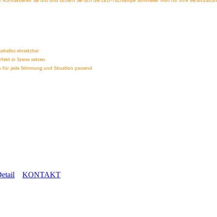
! Kontaktieren Sie uns und sichern Sie sich die LED-Tischlampe Sommelier Mini für Ihre Veranstaltu
abellos einsetzbar.
fekt in Szene setzen.
n für jede Stimmung und Situation passend.
etail
KONTAKT