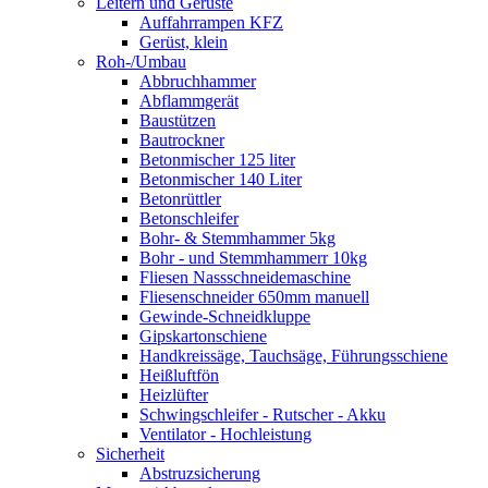
Leitern und Gerüste
Auffahrrampen KFZ
Gerüst, klein
Roh-/Umbau
Abbruchhammer
Abflammgerät
Baustützen
Bautrockner
Betonmischer 125 liter
Betonmischer 140 Liter
Betonrüttler
Betonschleifer
Bohr- & Stemmhammer 5kg
Bohr - und Stemmhammerr 10kg
Fliesen Nassschneidemaschine
Fliesenschneider 650mm manuell
Gewinde-Schneidkluppe
Gipskartonschiene
Handkreissäge, Tauchsäge, Führungsschiene
Heißluftfön
Heizlüfter
Schwingschleifer - Rutscher - Akku
Ventilator - Hochleistung
Sicherheit
Abstruzsicherung