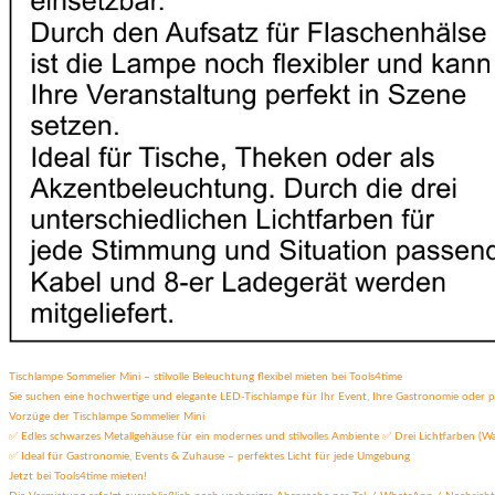
Tischlampe Sommelier Mini – stilvolle Beleuchtung flexibel mieten bei Tools4time
Sie suchen eine hochwertige und elegante LED-Tischlampe für Ihr Event, Ihre Gastronomie oder priv
Vorzüge der Tischlampe Sommelier Mini
✅ Edles schwarzes Metallgehäuse für ein modernes und stilvolles Ambiente ✅ Drei Lichtfarben (
✅ Ideal für Gastronomie, Events & Zuhause – perfektes Licht für jede Umgebung
Jetzt bei Tools4time mieten!