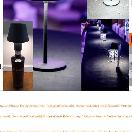
ate Anlässe? Die Sommelier Mini Tischlampe kombiniert modernes Design mit praktischer Funktionalitä
Warmweiß, Neutralweiß, Kaltweiß) für individuelle Beleuchtung ✅ Akkubetrieben – flexible Nutzung