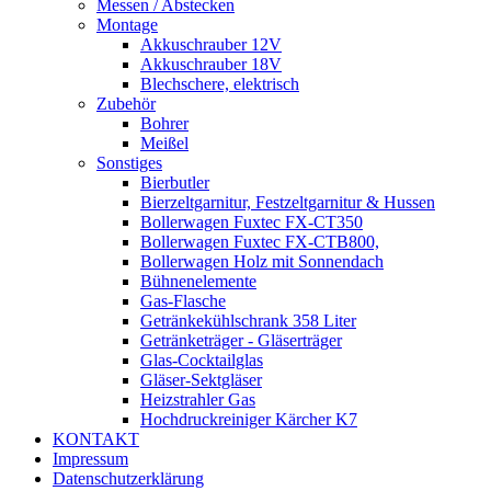
Messen / Abstecken
Montage
Akkuschrauber 12V
Akkuschrauber 18V
Blechschere, elektrisch
Zubehör
Bohrer
Meißel
Sonstiges
Bierbutler
Bierzeltgarnitur, Festzeltgarnitur & Hussen
Bollerwagen Fuxtec FX-CT350
Bollerwagen Fuxtec FX-CTB800,
Bollerwagen Holz mit Sonnendach
Bühnenelemente
Gas-Flasche
Getränkekühlschrank 358 Liter
Getränketräger - Gläserträger
Glas-Cocktailglas
Gläser-Sektgläser
Heizstrahler Gas
Hochdruckreiniger Kärcher K7
KONTAKT
Impressum
Datenschutzerklärung