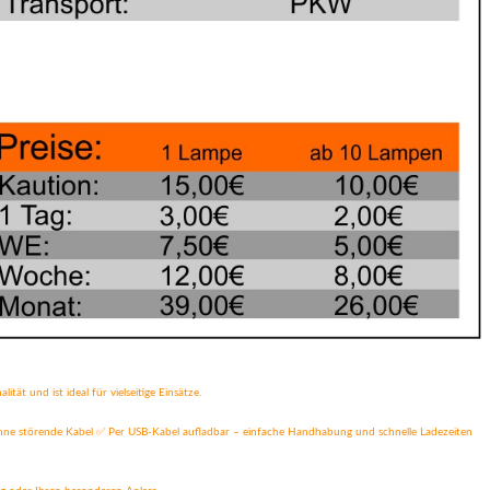
t und ist ideal für vielseitige Einsätze.
 ohne störende Kabel ✅ Per USB-Kabel aufladbar – einfache Handhabung und schnelle Ladezeiten