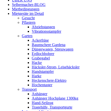
ÜBER UNS
Selbermacher-BLOG
Mietbedingungen
Mietgeräte im Detail
Gesucht
Pflastern
Abziehstangen
Vibrationsstampfer
Garten
Ackerfräse
Baumschere Gardena
Düngewagen, Streuwagen
Erdlochbohrer
Grabegabel
Hacke
Häcksler-Strom, Leisehäcksler
Handstampfer
Harke
Heckenschere-Elektro
Hochentaster
Transport
Anhänger
Anhänger Hochplane 1300kg
Hand-Seilzug
Tragehilfe, Transportgurte