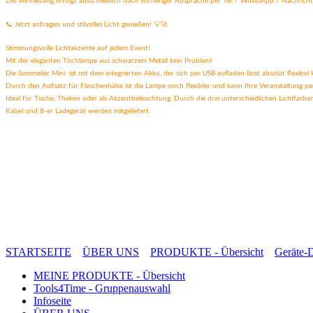
Die Vermietung erfolgt ausschließlich nach vorheriger Absprache per Tel. / WhatsApp / Nachricht
📞 Jetzt anfragen und stilvolles Licht genießen! 💡🚀
Stimmungsvolle Lichtakzente auf jedem Event!
Mit der eleganten Tischlampe aus schwarzem Metall kein Problem!
Die Sommelier Mini ist mit dem integrierten Akku, der sich per USB aufladen lässt absolut flexibel k
Durch den Aufsatz für Flaschenhälse ist die Lampe noch flexibler und kann Ihre Veranstaltung per
Ideal für Tische, Theken oder als Akzentbeleuchtung. Durch die drei unterschiedlichen Lichtfarbe
Kabel und 8-er Ladegerät werden mitgeliefert.
STARTSEITE
ÜBER UNS
PRODUKTE - Übersicht
Geräte-D
MEINE PRODUKTE - Übersicht
Tools4Time - Gruppenauswahl
Infoseite